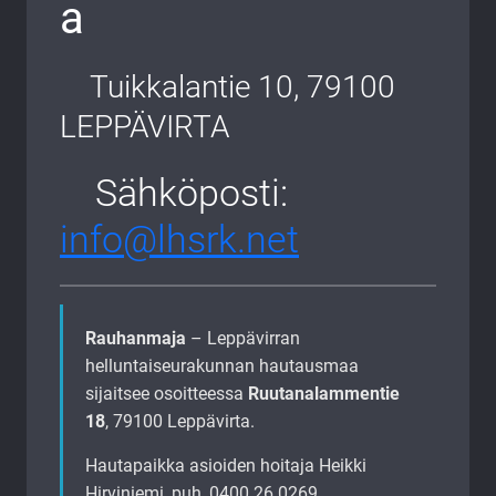
a
Tuikkalantie 10, 79100
LEPPÄVIRTA
Sähköposti:
info@lhsrk.net
Rauhanmaja
– Leppävirran
helluntaiseurakunnan hautausmaa
sijaitsee osoitteessa
Ruutanalammentie
18
, 79100 Leppävirta.
Hautapaikka asioiden hoitaja Heikki
Hirviniemi, puh, 0400 26 0269.