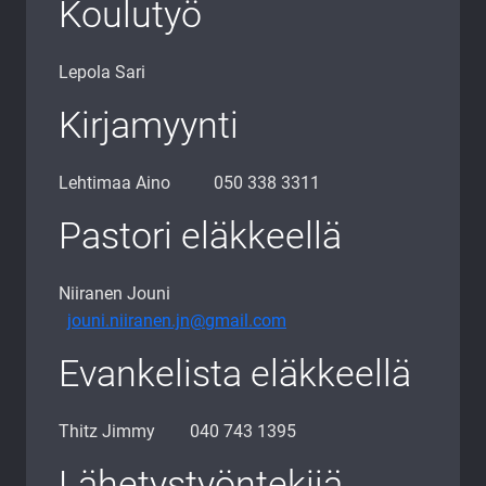
Koulutyö
Lepola Sari
Kirjamyynti
Lehtimaa Aino 050 338 3311
Pastori eläkkeellä
Niiranen Jouni
jouni.niiranen.jn@gmail.com
Evankelista eläkkeellä
Thitz Jimmy 040 743 1395
Lähetystyöntekijä