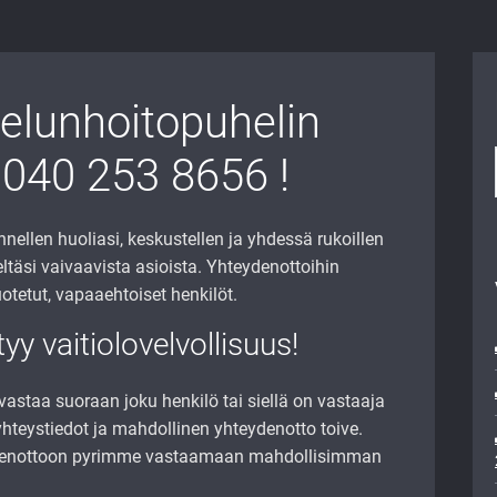
ielunhoitopuhelin
040 253 8656 !
llen huoliasi, keskustellen ja yhdessä rukoillen
ltäsi vaivaavista asioista. Yhteydenottoihin
tetut, vapaaehtoiset henkilöt.
tyy vaitiolovelvollisuus!
staa suoraan joku henkilö tai siellä on vastaaja
teystiedot ja mahdollinen yhteydenotto toive.
ydenottoon pyrimme vastaamaan mahdollisimman