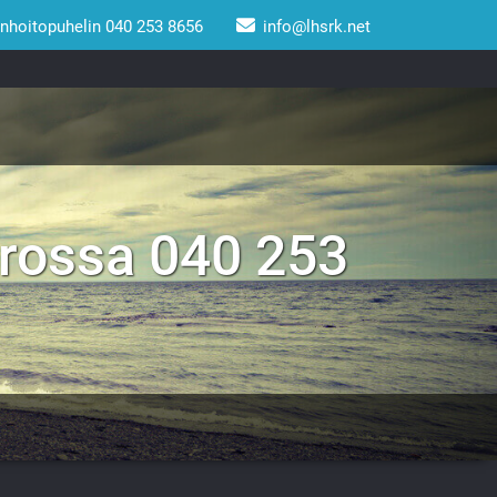
unhoitopuhelin 040 253 8656
info@lhsrk.net
erossa 040 253