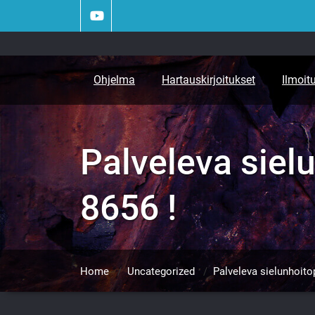
Skip
to
content
Ohjelma
Hartauskirjoitukset
Ilmoit
Palveleva siel
8656 !
Home
/
Uncategorized
/
Palveleva sielunhoit