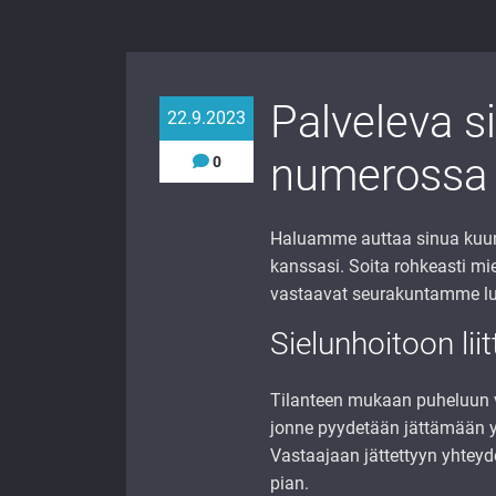
Palveleva s
22.9.2023
numerossa 
0
Haluamme auttaa sinua kuunne
kanssasi. Soita rohkeasti mie
vastaavat seurakuntamme luo
Sielunhoitoon liit
Tilanteen mukaan puheluun va
jonne pyydetään jättämään yh
Vastaajaan jättettyyn yhte
pian.