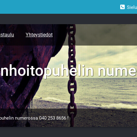
Siel
ustaulu
Yhteystiedot
unhoitopuhelin num
opuhelin numerossa 040 253 8656 !