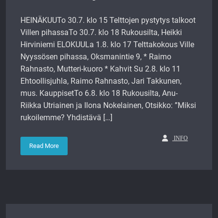
HEINÄKUUTo 30.7. klo 15 Telttojen pystytys talkoot
Villen pihassaTo 30.7. klo 18 Rukousilta, Heikki
Hirviniemi ELOKUULa 1.8. klo 17 Telttakokous Ville
Nyyssösen pihassa, Oksmanintie 9, * Raimo
Rahnasto, Mutteri-kuoro * Kahvit Su 2.8. klo 11
Ehtoollisjuhla, Raimo Rahnasto, Jari Takkunen,
mus. KauppisetTo 6.8. klo 18 Rukousilta, Anu-
Riikka Utriainen ja Ilona Nokelainen, Otsikko: ”Miksi
rukoilemme? Yhdistävä […]
INFO
Read More